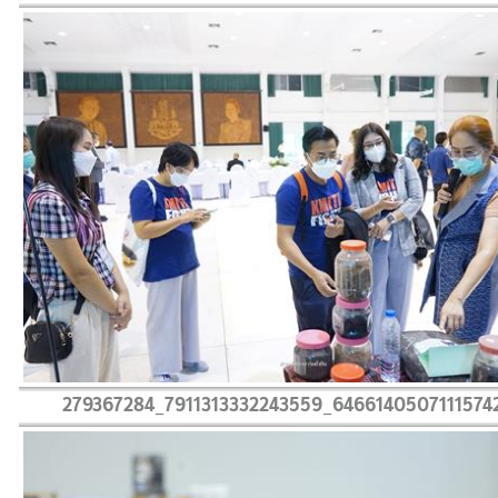
279367284_7911313332243559_6466140507111574