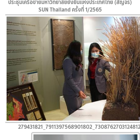
ประชุมเครือข่ายมหาวิทยาลัยยั่งยืนแห่งประเทศไทย (สัญจร)
SUN Thailand ครั้งที่ 1/2565
279431821_7911397568901802_730876270312481