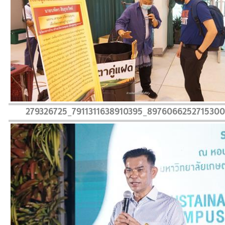
279326725_7911311638910395_897606625271530