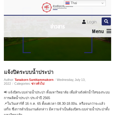
Thai
Thai
Thai
Login
ข่าวสาร
Menu
แจ้งปิดระบบน้ำประปา
Author:
Tanakorn Santitammakorn
/
Wednesday, July 13,
2022
/
Categories:
ข่าวทั่วไป
📢 แจ้งปิดระบบจ่ายน้ำประปา ทั้งมหาวิทยาลัย เพื่อล้างถังพักน้ำใสของระบบ
การผลิตน้ำประปา ประจำปี 2565
📌ในวันเสาร์ที่ 16 ก.ค. 65 ตั้งแต่เวลา 08.30-18.00น. หรือจนกว่าจะแล้ว
เสร็จ ซึ่งการดำเนินงานดังกล่าว มีความจำเป็นต้องปิดระบบจ่ายน้ำประปาทั้ง
มหาวิทยาลัย