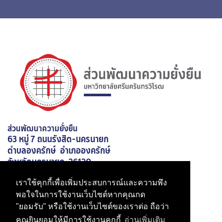
ตำแหน่ง หัวหน้างานยานพาหนะ การจราจร และ
ความปลอดภัย
นายศานติ ชูชาติเจริญพร
02-649-5644 ต่อ 21053
ตำแหน่ง หัวหน้างานวิศวกรรม บริหารอาคารและ
นายธนกร สันติธรรมากร
viriyasu@g.swu.ac.th
บำรุงรักษา
ตำแหน่ง หัวหน้างานอาคารสถานที่และ
02-649-5644 ต่อ 21020
งานแผนและงบประมาณ
สิ่งแวดล้อม
santic@g.swu.ac.th
02-649-5644 ต่อ 21013
tanakorns@g.swu.ac.th
ส่วนพัฒนาความยั่งยืน
63 หมู่ 7 ถนนรังสิต-นครนายก
งาน
บริหารจัดการยานพาหนะและขนส่ง
ตำบลองครักษ์ อำเภอองครักษ์
จังหวัดนครนายก 26120
เบอร์โทรศัพท์ 02-649-5000 ต่อ 21026
เราใช้คุกกี้เพื่อเพิ่มประสบการณ์และความพึง
มหาวิทยาลัยศรีนครินทรวิโรฒ
พอใจในการใช้งานเว็บไซต์หากคุณกด
งานวิศวกรรมและบริหารอาคาร
"ยอมรับ" หรือใช้งานเว็บไซต์ของเราต่อ ถือว่า
สำนักงานอธิการบดี
คุณยินยอมให้มีการใช้งานคุกกี้
อ่านเพิ่มเติม