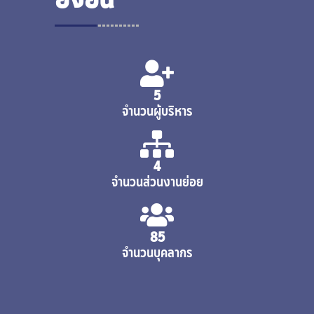
5
จำนวนผู้บริหาร
4
จำนวนส่วนงานย่อย
85
นางสาวจีราภรณ์ ธรรมมาลัย
จำนวนบุคลากร
ตำแหน่ง หัวหน้างานบริหารและธุรการ
02-649-5644 ต่อ 21037
นายวิริยะ สูฝน
cheerapo@g.swu.ac.th