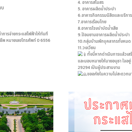
4. อาคารสโมสร
SWU
5. อาคารผลิตน้ำประปา
6.อาคารกิจกรรมนิสิตและบริการ
7.อาคารเรือนไทย
8.อาคารโรงบำบัดน้ำเสีย
ทำการจ่ายกระแสไฟฟ้าให้ทันที
9.ป้อมยามอาคารผลิตน้ำประปา
าชีพ หมายเลขโทรศัพท์ 0 6556
10.กลุ่มบ้านพักบุคลากรทั้งหมด
11.วงเวียน
ทั้งนี้หากดำเนินการแล้วเ
และมอบหมายให้นายอนุชา ใจอยู่
29294 เป็นผู้ประสานงาน
ขออภัยในความไม่สะดวกมา ณ