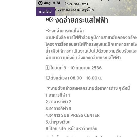
August 24
ข่าวทั่วไป
📢 งดจ่ายกระแสไฟฟ้า
📢 งดจ่ายกระแสไฟฟ้า
ตามหนังสือ การไฟฟ้าส่วนภูมิภาคสาขาอำเภอองครักษ์
โครงการรื้อถอนเสาไฟฟ้าแรงสูงและปักเสาพาดสายไฟ
น้ำ เพื่อให้การดำเนินงานเป็นไปด้วยความเรียบร้อยแ
พัฒนาความยั่งยืน จึงของดจ่ายกระแสไฟฟ้า
🗓 ในวันที่ 9 - 10 กันยายน 2566
⏰ตั้งแต่เวลา 08.00 – 18.00 น.
📌งานดังกล่าวส่งผลกระทบต่ออาคารต่าง ๆ ดังนี้
1.อาคารกีฬา 1
2.อาคารกีฬา 2
3.อาคารกีฬา 3
4.อาคาร SUB PRESS CENTER
5.น้ำพุวงเวียน
6.ป้อม รปภ. หน้ามหาวิทยาลัย