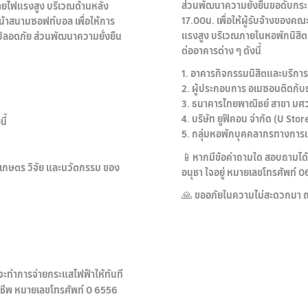
ส่วนพัฒนาความยั่งยืนขอดับกระแส
สายไฟแรงสูง บริเวณด้านหลัง
17.00น. เพื่อให้ผู้รับจ้างขอ
น้าสนามซอฟท์บอล เพื่อให้การ
แรงสูง บริเวณภายในหอพักนิสิ
ปลอดภัย ส่วนพัฒนาความยั่งยืน
ต่ออาคารต่าง ๆ ดังนี้
1. อาคารกิจกรรมนิสิตและบริกา
2. ผู้ประกอบการ อเมซอนติดกั
3. ธนาคารไทยพาณิชย์ สาขา มศว
4. บริษัท ยูฟิคอน จำกัด (U Stor
ี้
5. กลุ่มหอพักบุคคลากรทางการ
📱หากมีข้อคำถามใด สอบถามได้
ยีเกษตร วิจัย และนวัตกรรม ของ
อนุชา ใจอยู่ หมายเลขโทรศัพท์
🙏 ขออภัยในความไม่สะดวกมา ณ ท
ดจะทำการจ่ายกระแสไฟฟ้าให้ทันที
าชีพ หมายเลขโทรศัพท์ 0 6556