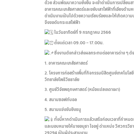
ด้วย ส่วนพัฒนาความยั่งยืน จะเข้าดำเนินการเปลี่ยน
อาคารคณะเภสัชศาสตร์และขยับเสาไฟฟ้าที่เอียงด้านห
ดำเนินงานเป็นไปด้วยความเรียบร้อยและให้เกิดความ
จึงขอดับกระแสไฟฟ้า
ในวันอาทิตย์ที่ 9 กรกฎาคม 2566
ตั้งแต่เวลา 09.00 – 17.00น.
ซึ่งงานดังกล่าวส่งผลกระทบต่ออาคารต่าง ๆ ดังน
1. อาคารคณะเภสัชศาสตร์
2. โครงการก่อสร้างพื้นที่กิจกรรมนิสิตศูนย์เทคโนโล
วิทยาลัยโพธิวิชชาลัย
3. ศูนย์วิจัยพฤกษศาสตร์ (หม้อแปลงเตาเผา)
4. สนามซอฟท์บอล
5. สนามแข่งขันยิงธนู
ทั้งนี้หากดำเนินการแล้วเสร็จก่อนเวลาที่กำหน
และมอบหมายให้นายอนุชา ใจอยู่ ตำแหน่ง วิศวกรวิช
29294 เป็นผู้ประสานงาน