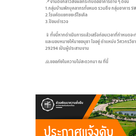
📌งานดังกล่าวส่งผลกระทบต่ออาคารต่าง ๆ ดังนี้
1.กลุ่มบ้านพักบุคลากรทั้งหมด รวมถึง กลุ่มอาคาร 
2.โรงคัดแยกขยะรีไซเคิล
3.ป้อมตำรวจ
📱ทั้งนี้หากดำเนินการแล้วเสร็จก่อนเวลาที่กำหนดจะ
และมอบหมายให้นายอนุชา ใจอยู่ ตำแหน่ง วิศวกรวิช
29294 เป็นผู้ประสานงาน
🙏ขออภัยในความไม่สะดวกมา ณ ที่นี้