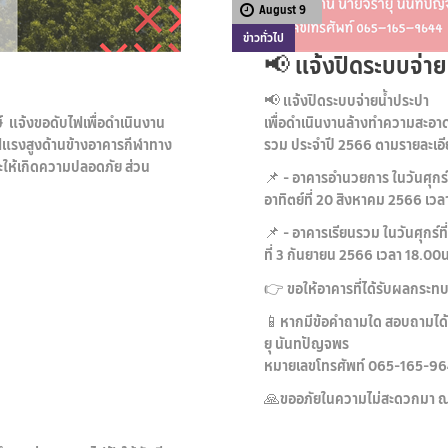
August 9
ข่าวทั่วไป
📢 แจ้งปิดระบบจ่าย
📢 แจ้งปิดระบบจ่ายน้ำประปา
 แจ้งขอดับไฟเพื่อดำเนินงาน
เพื่อดำเนินงานล้างทำความสะอา
แรงสูงด้านข้างอาคารกีฬาทาง
รวม ประจำปี 2566 ตามรายละเอีย
ละให้เกิดความปลอดภัย ส่วน
📌 - อาคารอำนวยการ ในวันศุกร์ท
อาทิตย์ที่ 20 สิงหาคม 2566 เวล
📌 - อาคารเรียนรวม ในวันศุกร์ที
ที่ 3 กันยายน 2566 เวลา 18.00น
👉 ขอให้อาคารที่ได้รับผลกระทบ
📱หากมีข้อคำถามใด สอบถามได้
ยุ นันทปัญจพร
หมายเลขโทรศัพท์ 065-165-9
🙏ขออภัยในความไม่สะดวกมา ณ ที