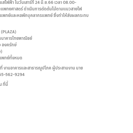
ไฟฟ้า ในวันเสาร์ที่ 24 มิ.ย.66 เวลา 08.00-
งคณะแพทยศาสตร์ ดำเนินการตัดต้นไม้ตามแนวสายไฟ
ตแพทย์และหอพักบุคลากรแพทย์ ซึ่งทำให้ส่งผลกระทบ
ร (PLAZA)
บธนาคารไทยพาณิชย์
 องครักษ์
e)
แพทย์ทั้งหมด
ที่ งานอาคารและสาธารณูปโภค ผู้ประสานงาน นาย
 065-562-9294
ี่นี้